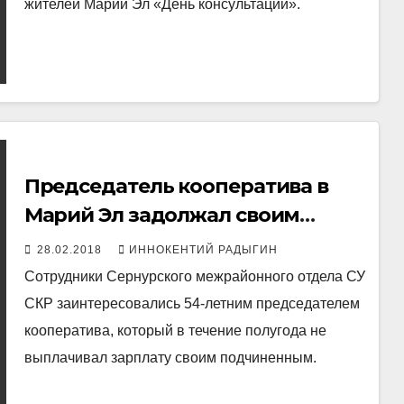
жителей Марий Эл «День консультаций».
Председатель кооператива в
Марий Эл задолжал своим
подчиненным свыше 1 млн
28.02.2018
ИННОКЕНТИЙ РАДЫГИН
рублей
Сотрудники Сернурского межрайонного отдела СУ
СКР заинтересовались 54-летним председателем
кооператива, который в течение полугода не
выплачивал зарплату своим подчиненным.