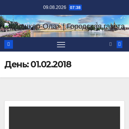
Перейти
09.08.2026
07:38
к
содержимому
День:
01.02.2018