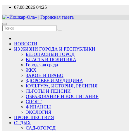
Перейти
07.08.2026
04:25
к
содержимому
«Йошкар-Ола» | Городская газета
Новости, события, люди
НОВОСТИ
ИЗ ЖИЗНИ ГОРОДА И РЕСПУБЛИКИ
БЕЗОПАСНЫЙ ГОРОД
ВЛАСТЬ И ПОЛИТИКА
Городская среда
ЖКХ
ЗАКОН И ПРАВО
ЗДОРОВЬЕ И МЕДИЦИНА
КУЛЬТУРА, ИСТОРИЯ, РЕЛИГИЯ
ЛЬГОТЫ И ПЕНСИИ
ОБРАЗОВАНИЕ И ВОСПИТАНИЕ
СПОРТ
ФИНАНСЫ
ЭКОЛОГИЯ
ПРОИСШЕСТВИЯ
ОТДЫХ
САД-ОГОРОД