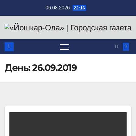
Перейти
06.08.2026
22:16
к
содержимому
День:
26.09.2019