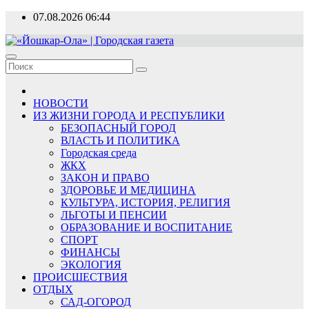
Перейти
07.08.2026
06:44
к
содержимому
«Йошкар-Ола» | Городская газета
Новости, события, люди
НОВОСТИ
ИЗ ЖИЗНИ ГОРОДА И РЕСПУБЛИКИ
БЕЗОПАСНЫЙ ГОРОД
ВЛАСТЬ И ПОЛИТИКА
Городская среда
ЖКХ
ЗАКОН И ПРАВО
ЗДОРОВЬЕ И МЕДИЦИНА
КУЛЬТУРА, ИСТОРИЯ, РЕЛИГИЯ
ЛЬГОТЫ И ПЕНСИИ
ОБРАЗОВАНИЕ И ВОСПИТАНИЕ
СПОРТ
ФИНАНСЫ
ЭКОЛОГИЯ
ПРОИСШЕСТВИЯ
ОТДЫХ
САД-ОГОРОД