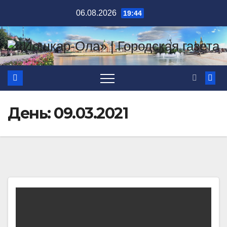
Перейти
06.08.2026
19:44
к
содержимому
День:
09.03.2021