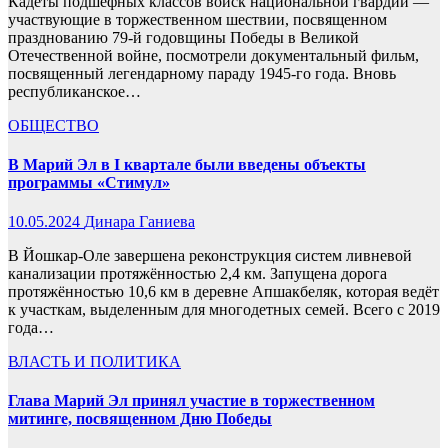
Кадеты подшефных классов войск национальной гвардии —
участвующие в торжественном шествии, посвященном
празднованию 79-й годовщины Победы в Великой
Отечественной войне, посмотрели документальный фильм,
посвященный легендарному параду 1945-го года. Вновь
республиканское…
ОБЩЕСТВО
В Марий Эл в I квартале были введены объекты
программы «Стимул»
10.05.2024
Динара Ганиева
В Йошкар-Оле завершена реконструкция систем ливневой
канализации протяжённостью 2,4 км. Запущена дорога
протяжённостью 10,6 км в деревне Апшакбеляк, которая ведёт
к участкам, выделенным для многодетных семей. Всего с 2019
года…
ВЛАСТЬ И ПОЛИТИКА
Глава Марий Эл принял участие в торжественном
митинге, посвященном Дню Победы