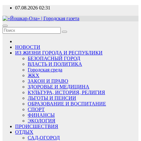
Перейти
07.08.2026
02:31
к
содержимому
«Йошкар-Ола» | Городская газета
Новости, события, люди
НОВОСТИ
ИЗ ЖИЗНИ ГОРОДА И РЕСПУБЛИКИ
БЕЗОПАСНЫЙ ГОРОД
ВЛАСТЬ И ПОЛИТИКА
Городская среда
ЖКХ
ЗАКОН И ПРАВО
ЗДОРОВЬЕ И МЕДИЦИНА
КУЛЬТУРА, ИСТОРИЯ, РЕЛИГИЯ
ЛЬГОТЫ И ПЕНСИИ
ОБРАЗОВАНИЕ И ВОСПИТАНИЕ
СПОРТ
ФИНАНСЫ
ЭКОЛОГИЯ
ПРОИСШЕСТВИЯ
ОТДЫХ
САД-ОГОРОД