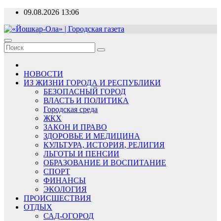
Перейти
09.08.2026
13:06
к
содержимому
«Йошкар-Ола» | Городская газета
Новости, события, люди
НОВОСТИ
ИЗ ЖИЗНИ ГОРОДА И РЕСПУБЛИКИ
БЕЗОПАСНЫЙ ГОРОД
ВЛАСТЬ И ПОЛИТИКА
Городская среда
ЖКХ
ЗАКОН И ПРАВО
ЗДОРОВЬЕ И МЕДИЦИНА
КУЛЬТУРА, ИСТОРИЯ, РЕЛИГИЯ
ЛЬГОТЫ И ПЕНСИИ
ОБРАЗОВАНИЕ И ВОСПИТАНИЕ
СПОРТ
ФИНАНСЫ
ЭКОЛОГИЯ
ПРОИСШЕСТВИЯ
ОТДЫХ
САД-ОГОРОД