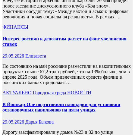
В Музее истории и археологии Йошкар-Олы 29 мая пройдет
новое заседание дискуссионного клуба «Код эпох».
Участники обсудят тему: «Между вахтой и аськой: цифровая
революция и новая социальная реальность». В рамках…
ФИНАНСЫ
Интерес россиян к депозитам растет на фоне увеличения
ставок
29.05.2026
Елизавета
По состоянию на май россияне разместили на накопительных
продуктах свыше 67,2 трлн рублей, что на 13% больше, чем в
апреле 2025 года. Объем привлеченных средств физлиц в
российских банках продолжит…
АКТУАЛЬНО
Городская среда
НОВОСТИ
В Йошкар-Оле подготовили площадки для установки
остановочных павильонов на пяти улицах
29.05.2026
Дарья Быкова
Дорогу заасфальтировали у домов №23 и 32 по улице