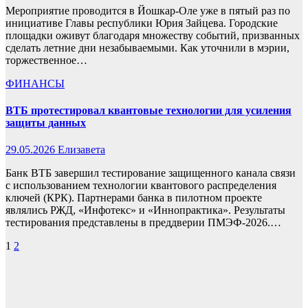
Мероприятие проводится в Йошкар-Оле уже в пятый раз по
инициативе Главы республики Юрия Зайцева. Городские
площадки оживут благодаря множеству событий, призванных
сделать летние дни незабываемыми. Как уточнили в мэрии,
торжественное…
ФИНАНСЫ
ВТБ протестировал квантовые технологии для усиления
защиты данных
29.05.2026
Елизавета
Банк ВТБ завершил тестирование защищенного канала связи
с использованием технологии квантового распределения
ключей (КРК). Партнерами банка в пилотном проекте
являлись РЖД, «Инфотекс» и «Иннопрактика». Результаты
тестирования представлены в преддверии ПМЭФ-2026.…
Пагинация
1
2
записей