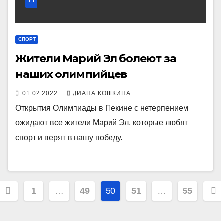
СПОРТ
Жители Марий Эл болеют за
наших олимпийцев
01.02.2022
ДИАНА КОШКИНА
Открытия Олимпиады в Пекине с нетерпением
ожидают все жители Марий Эл, которые любят
спорт и верят в нашу победу.
Пагинация
1
…
49
50
51
…
55
записей