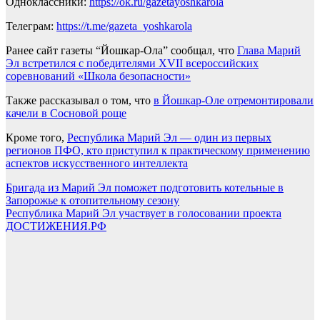
Одноклассники:
https://ok.ru/gazetayoshkarola
Телеграм:
https://t.me/gazeta_yoshkarola
Ранее сайт газеты “Йошкар-Ола” сообщал, что
Глава Марий
Эл встретился с победителями XVII всероссийских
соревнований «Школа безопасности»
Также рассказывал о том, что
в Йошкар-Оле отремонтировали
качели в Сосновой роще
Кроме того,
Республика Марий Эл — один из первых
регионов ПФО, кто приступил к практическому применению
аспектов искусственного интеллекта
Навигация
Бригада из Марий Эл поможет подготовить котельные в
Запорожье к отопительному сезону
по
Республика Марий Эл участвует в голосовании проекта
записям
ДОСТИЖЕНИЯ.РФ