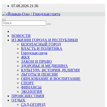
Перейти
07.08.2026
21:36
к
содержимому
«Йошкар-Ола» | Городская газета
Новости, события, люди
НОВОСТИ
ИЗ ЖИЗНИ ГОРОДА И РЕСПУБЛИКИ
БЕЗОПАСНЫЙ ГОРОД
ВЛАСТЬ И ПОЛИТИКА
Городская среда
ЖКХ
ЗАКОН И ПРАВО
ЗДОРОВЬЕ И МЕДИЦИНА
КУЛЬТУРА, ИСТОРИЯ, РЕЛИГИЯ
ЛЬГОТЫ И ПЕНСИИ
ОБРАЗОВАНИЕ И ВОСПИТАНИЕ
СПОРТ
ФИНАНСЫ
ЭКОЛОГИЯ
ПРОИСШЕСТВИЯ
ОТДЫХ
САД-ОГОРОД