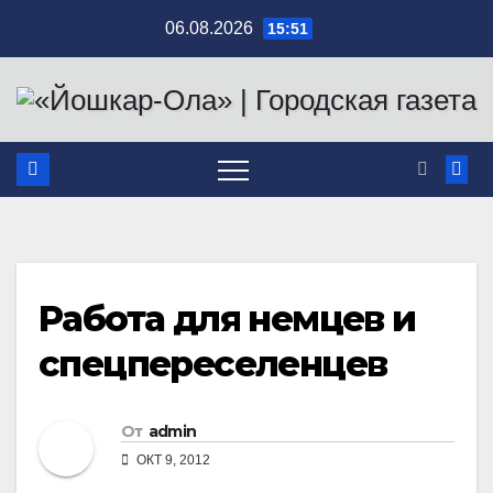
Перейти
06.08.2026
15:51
к
содержимому
Работа для немцев и
спецпереселенцев
От
admin
ОКТ 9, 2012