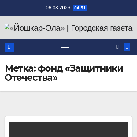
Перейти
06.08.2026
04:51
к
содержимому
Метка:
фонд «Защитники
Отечества»