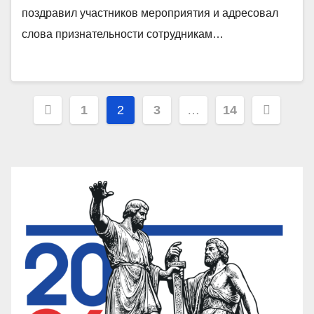
поздравил участников мероприятия и адресовал
слова признательности сотрудникам…
Пагинация
1
2
3
…
14
записей