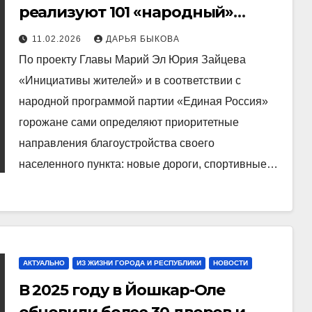
реализуют 101 «народный»
проект на общую сумму более
11.02.2026
ДАРЬЯ БЫКОВА
202 миллионов рублей
По проекту Главы Марий Эл Юрия Зайцева
«Инициативы жителей» и в соответствии с
народной программой партии «Единая Россия»
горожане сами определяют приоритетные
направления благоустройства своего
населенного пункта: новые дороги, спортивные…
АКТУАЛЬНО
ИЗ ЖИЗНИ ГОРОДА И РЕСПУБЛИКИ
НОВОСТИ
В 2025 году в Йошкар-Оле