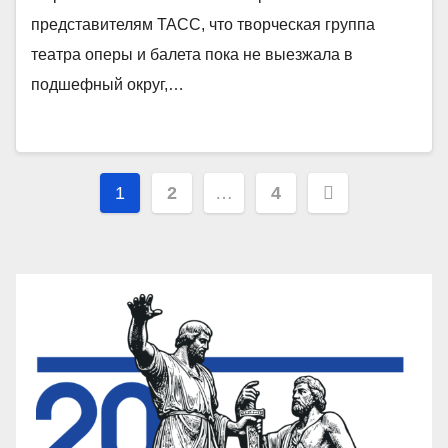
представителям ТАСС, что творческая группа
театра оперы и балета пока не выезжала в
подшефный округ,…
Пагинация
1
2
…
4
записей