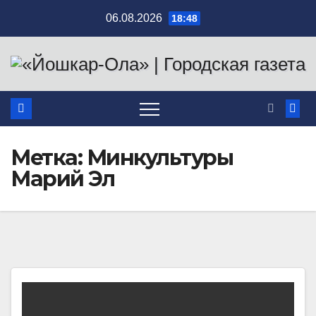
Перейти
06.08.2026
18:48
к
содержимому
Метка:
Минкультуры
Марий Эл