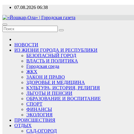
Перейти
07.08.2026
06:38
к
содержимому
«Йошкар-Ола» | Городская газета
Новости, события, люди
НОВОСТИ
ИЗ ЖИЗНИ ГОРОДА И РЕСПУБЛИКИ
БЕЗОПАСНЫЙ ГОРОД
ВЛАСТЬ И ПОЛИТИКА
Городская среда
ЖКХ
ЗАКОН И ПРАВО
ЗДОРОВЬЕ И МЕДИЦИНА
КУЛЬТУРА, ИСТОРИЯ, РЕЛИГИЯ
ЛЬГОТЫ И ПЕНСИИ
ОБРАЗОВАНИЕ И ВОСПИТАНИЕ
СПОРТ
ФИНАНСЫ
ЭКОЛОГИЯ
ПРОИСШЕСТВИЯ
ОТДЫХ
САД-ОГОРОД