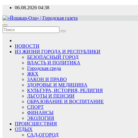
Перейти
06.08.2026
04:38
к
содержимому
«Йошкар-Ола» | Городская газета
Новости, события, люди
НОВОСТИ
ИЗ ЖИЗНИ ГОРОДА И РЕСПУБЛИКИ
БЕЗОПАСНЫЙ ГОРОД
ВЛАСТЬ И ПОЛИТИКА
Городская среда
ЖКХ
ЗАКОН И ПРАВО
ЗДОРОВЬЕ И МЕДИЦИНА
КУЛЬТУРА, ИСТОРИЯ, РЕЛИГИЯ
ЛЬГОТЫ И ПЕНСИИ
ОБРАЗОВАНИЕ И ВОСПИТАНИЕ
СПОРТ
ФИНАНСЫ
ЭКОЛОГИЯ
ПРОИСШЕСТВИЯ
ОТДЫХ
САД-ОГОРОД