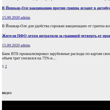
В Йошкар-Оле вакцинацию против гриппа делают в автобу
15.09.2020
admin
В Йошкар-Оле для удобства горожан вакцинацию от гриппа все 
Жители ПФО летом потратили за границей четверть от про
15.09.2020
admin
Банк ВТБ проанализировал зарубежные расходы по картам свои
объем трат снизился на 75% и…
Пагинация
1
2
записей
ВИДЕО