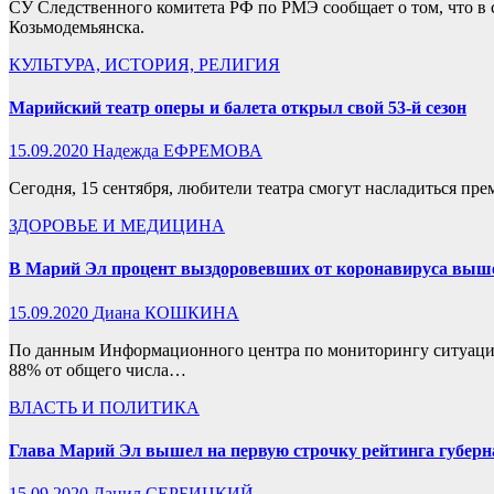
СУ Следственного комитета РФ по РМЭ сообщает о том, что в 
Козьмодемьянска.
КУЛЬТУРА, ИСТОРИЯ, РЕЛИГИЯ
Марийский театр оперы и балета открыл свой 53-й сезон
15.09.2020
Надежда ЕФРЕМОВА
Сегодня, 15 сентября, любители театра смогут насладиться пр
ЗДОРОВЬЕ И МЕДИЦИНА
В Марий Эл процент выздоровевших от коронавируса выше,
15.09.2020
Диана КОШКИНА
По данным Информационного центра по мониторингу ситуации 
88% от общего числа…
ВЛАСТЬ И ПОЛИТИКА
Глава Марий Эл вышел на первую строчку рейтинга губер
15.09.2020
Данил СЕРБИЦКИЙ