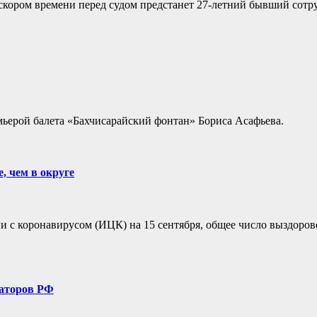
скором времени перед судом предстанет 27-летний бывший сотру
емьерой балета «Бахчисарайский фонтан» Бориса Асафьева.
 чем в округе
с коронавирусом (ИЦК) на 15 сентября, общее число выздорове
наторов РФ