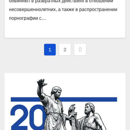
обвиняют в развратных действиях в отношении
несовершеннолетних, а также в распространении
порнографии с…
Пагинация
1
2
записей