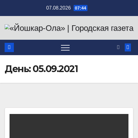
Перейти
07.08.2026
07:44
к
содержимому
День:
05.09.2021