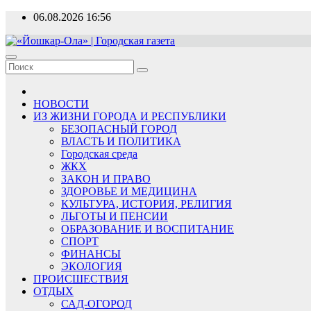
Перейти
06.08.2026
16:56
к
содержимому
«Йошкар-Ола» | Городская газета
Новости, события, люди
НОВОСТИ
ИЗ ЖИЗНИ ГОРОДА И РЕСПУБЛИКИ
БЕЗОПАСНЫЙ ГОРОД
ВЛАСТЬ И ПОЛИТИКА
Городская среда
ЖКХ
ЗАКОН И ПРАВО
ЗДОРОВЬЕ И МЕДИЦИНА
КУЛЬТУРА, ИСТОРИЯ, РЕЛИГИЯ
ЛЬГОТЫ И ПЕНСИИ
ОБРАЗОВАНИЕ И ВОСПИТАНИЕ
СПОРТ
ФИНАНСЫ
ЭКОЛОГИЯ
ПРОИСШЕСТВИЯ
ОТДЫХ
САД-ОГОРОД