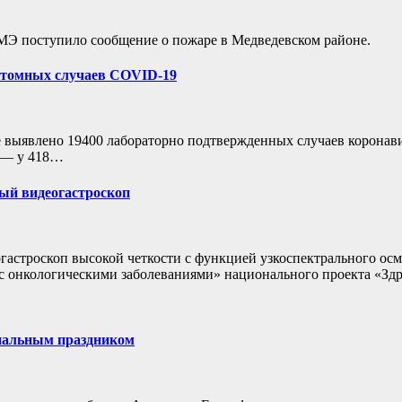
 РМЭ поступило сообщение о пожаре в Медведевском районе.
мптомных случаев COVID-19
 выявлено 19400 лабораторно подтвержденных случаев коронав
я — у 418…
ый видеогастроскоп
астроскоп высокой четкости с функцией узкоспектрального осмо
 с онкологическими заболеваниями» национального проекта «Зд
ональным праздником