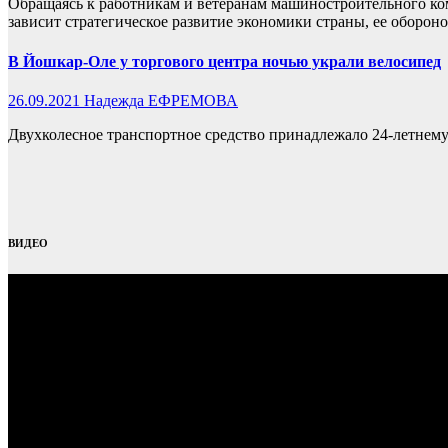
Обращаясь к работникам и ветеранам машиностроительного ком
зависит стратегическое развитие экономики страны, ее оборон
В Йошкар-Оле у торгового центра ночью украли велосипед
26.09.2021
Надежда ЕФРЕМОВА
Двухколесное транспортное средство принадлежало 24-летнему
ВИДЕО