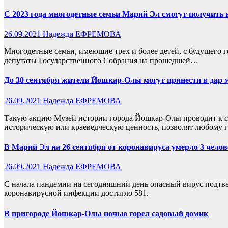
С 2023 года многодетные семьи Марий Эл смогут получить 
26.09.2021
Надежда ЕФРЕМОВА
Многодетные семьи, имеющие трех и более детей, с будущего 
депутаты Государственного Собрания на прошедшей…
До 30 сентября жители Йошкар-Олы могут принести в дар 
26.09.2021
Надежда ЕФРЕМОВА
Такую акцию Музей истории города Йошкар-Олы проводит к с
историческую или краеведческую ценность, позволят любому
В Марий Эл на 26 сентября от коронавируса умерло 3 челов
26.09.2021
Надежда ЕФРЕМОВА
С начала пандемии на сегодняшний день опасный вирус подтве
коронавирусной инфекции достигло 581.
В пригороде Йошкар-Олы ночью горел садовый домик