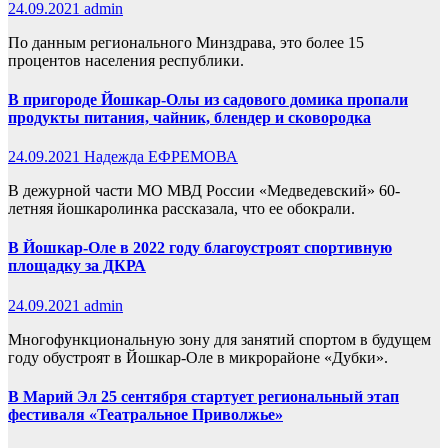
24.09.2021
admin
По данным регионального Минздрава, это более 15
процентов населения республики.
В пригороде Йошкар-Олы из садового домика пропали
продукты питания, чайник, блендер и сковородка
24.09.2021
Надежда ЕФРЕМОВА
В дежурной части МО МВД России «Медведевский» 60-
летняя йошкаролинка рассказала, что ее обокрали.
В Йошкар-Оле в 2022 году благоустроят спортивную
площадку за ДКРА
24.09.2021
admin
Многофункциональную зону для занятий спортом в будущем
году обустроят в Йошкар-Оле в микрорайоне «Дубки».
В Марий Эл 25 сентября стартует региональный этап
фестиваля «Театральное Приволжье»