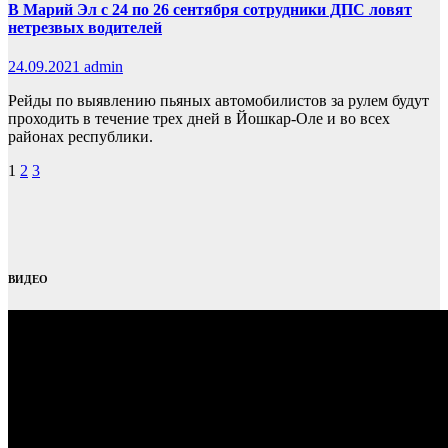
В Марий Эл с 24 по 26 сентября сотрудники ДПС ловят
нетрезвых водителей
24.09.2021
admin
Рейды по выявлению пьяных автомобилистов за рулем будут
проходить в течение трех дней в Йошкар-Оле и во всех
районах республики.
Пагинация
1
2
3
записей
ВИДЕО