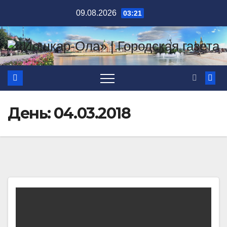
Перейти
09.08.2026
03:21
к
содержимому
День:
04.03.2018